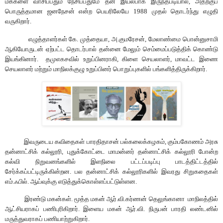
மக்களை
வாசிப்பதும்
நேசிப்பதுமே
தன்
இயல்பாக
இருந்தபடியால்
,
அதற்குப்
பொருத்தமான
ஜனநேசன்
என்ற
பெயரிலேயே
1988
முதல்
தொடர்ந்து
எழுதி
வருகிறார்
.
எழுத்தாளர்கள்
கே
.
முத்தையா
,
அ
.
குமரேசன்
,
மேலாண்மை
பொன்னுசாமி
ஆகியோருடன்
ஏற்பட்ட
தொடர்பால்
தன்னை
மேலும்
செம்மைப்படுத்திக்
கொண்டு
இயங்கினார்
.
தமுஎகசவில்
உறுப்பினராகி
,
கிளை
செயலாளர்
,
மாவட்ட
இணை
செயலாளர்
மற்றும்
மாநிலக்குழு
உறுப்பினர்
பொறுப்புகளில்
பங்களித்திருக்கிறார்
.
இவருடைய
கவிதைகள்
பாரதிதாசன்
பல்கலைக்கழகம்
,
கும்பகோணம்
அரசு
தன்னாட்சிக்
கல்லூரி
,
புதுக்கோட்டை
மாமன்னர்
தன்னாட்சிக்
கல்லூரி
போன்ற
கல்வி
நிறுவனங்களில்
இளநிலை
பட்டப்படிப்பு
பாடத்திட்டத்தில்
சேர்க்கப்பட்டிருக்கின்றன
.
பல
தன்னாட்சிக்
கல்லூரிகளில்
இவரது
சிறுகதைகள்
எம்
.
ஃபில்
.
ஆய்வுக்கு
எடுத்துக்கொள்ளப்பட்டுள்ளன
.
இரண்டு
மகன்கள்
.
மூத்த
மகன்
ஆர்
.
வி
.
கர்ணன்
தெலுங்கானா
மாநிலத்தில்
ஆட்சியராகப்
பணிபுரிகிறார்
.
இளைய
மகன்
ஆர்
.
வி
.
நிருபன்
பாரதி
லண்டனில்
மருத்துவராகப்
பணியாற்றுகிறார்
.