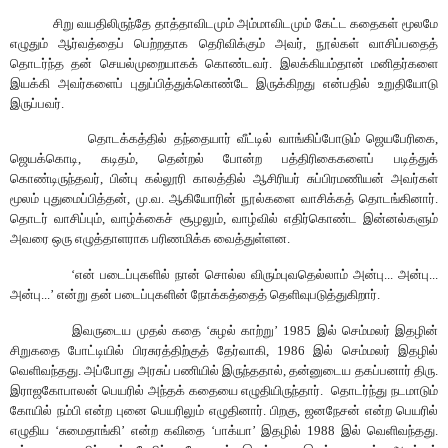
சிறு
வயதிலிருந்தே
தாத்தாவிடமும்
அம்மாவிடமும்
கேட்ட
கதைகள்
மூலமே
எழுதும்
ஆர்வத்தைப்
பெற்றதாக
தெரிவிக்கும்
அவர்
,
நூல்கள்
வாசிப்பதைத்
தொடர்ந்த
தன்
செயல்முறையாகக்
கொண்டவர்
.
இலக்கியம்தான்
மனிதர்களை
இயக்கி
அவர்களைப்
புதுப்பித்துக்கொண்டே
இருக்கிறது
என்பதில்
உறுதியோடு
இருப்பவர்
.
தொடக்கத்தில்
தந்தையார்
வீட்டில்
வாங்கிப்போடும்
ஜெயபேரிகை
,
ஜெயக்கொடி
,
கடிதம்
,
தென்றல்
போன்ற
பத்திரிகைகளைப்
படித்துக்
கொண்டிருந்தவர்
,
பின்பு
கல்லூரி
காலத்தில்
ஆசிரியர்
சுப்பிரமணியன்
அவர்கள்
மூலம்
புதுமைப்பித்தன்
,
மு
.
வ
.
ஆகியோரின்
நூல்களை
வாசிக்கத்
தொடங்கினார்
.
தொடர்
வாசிப்பும்
,
வாழ்க்கைச்
சூழலும்
,
வாழ்வில்
எதிர்கொண்ட
இன்னல்களும்
அவரை
ஒரு
எழுத்தாளராக
பரிணமிக்க
வைத்துள்ளன
.
‘
என்
படைப்புகளில்
நான்
சொல்ல
விரும்புவதெல்லாம்
அன்பு
...
அன்பு
...
அன்பு
...’
என்று
தன்
படைப்புகளின்
நோக்கத்தைத்
தெளிவுபடுத்துகிறார்
.
இவருடைய
முதல்
கதை
‘
சுழல்
காற்று
’ 1985
இல்
செம்மலர்
இதழின்
சிறுகதை
போட்டியில்
பிரசுரத்திற்குத்
தேர்வாகி
, 1986
இல்
செம்மலர்
இதழில்
வெளிவந்தது
.
அப்போது
அரசுப்
பணியில்
இருந்ததால்
,
தன்னுடைய
தகப்பனார்
திரு
.
இராஜகோபாலன்
பெயரில்
அந்தக்
கதையை
எழுதியிருந்தார்
.
தொடர்ந்து
நடமாடும்
கோயில்
நம்பி
என்ற
புனை
பெயரிலும்
எழுதினார்
.
பிறகு
,
ஜனநேசன்
என்ற
பெயரில்
எழுதிய
‘
சுமைதாங்கி
’
என்ற
கவிதை
‘
பாக்யா
’
இதழில்
1988
இல்
வெளிவந்தது
.