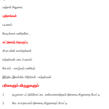
மஞ்சள்
சிலுவை
புதினங்கள்
பயணம்
வேடிக்கை
மனிதரோ
...
கட்டுரைத்
தொகுப்பு
கி
.
ரா
.
வின்
காயிதங்கள்
கந்தர்வன்
படைப்புலகம்
கே
.
எம்
. -
வாழ்வும்
பணியும்
இந்திய
இலக்கிய
சிற்பிகள்
-
கந்தர்வன்
பரிசுகளும்
விருதுகளும்
1.
தமுஎகச
பட்டுக்கோட்டை
கலியாணசுந்தரம்
நினைவு
சிறுகதை
போட்டி
2.
வே
.
சபாநாயகம்
நினைவு
சிறுகதைப்
போட்டி