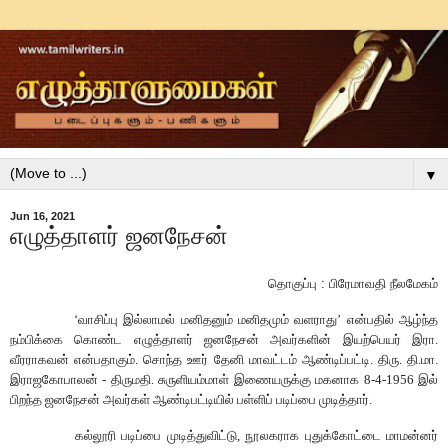
▼
Jun 16, 2021
எழுத்தாளர் ஜனநேசன்
தொகுப்பு
:
பிரேமாவதி
நீலமேகம்
‘
வாசிப்பு
இல்லாமல்
மனிதனும்
மனிதமும்
வளராது
’
என்பதில்
ஆழ்ந்த
நம்பிக்கை
கொண்ட
எழுத்தாளர்
ஜனநேசன்
அவர்களின்
இயற்பெயர்
இரா
.
வீரராகவன்
என்பதாகும்
.
சொந்த
ஊர்
தேனி
மாவட்டம்
ஆண்டிப்பட்டி
.
திரு
.
தி
.
மா
.
இராஜகோபாலன்
-
திருமதி
.
சுருளியம்மாள்
இணையருக்கு
மகனாக
8-4-1956
இல்
பிறந்த
ஜனநேசன்
அவர்கள்
ஆண்டிபட்டியில்
பள்ளிப்
படிப்பை
முடித்தார்
.
கல்லூரி
படிப்பை
முடித்துவிட்டு
,
நூலகராக
புதுக்கோட்டை
மாமன்னர்