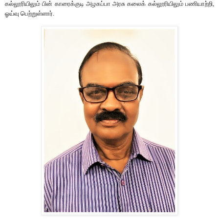
கல்லூரியிலும்
பின்
காரைக்குடி
அழகப்பா
அரசு
கலைக்
கல்லூரியிலும்
பணியாற்றி
,
ஓய்வு
பெற்றுள்ளார்
.