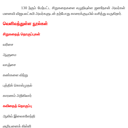
130
ற்கும்
மேற்பட்ட
சிறுகதைகளை
எழுதியுள்ள
ஜனநேசன்
அவர்கள்
மனைவி
விஜயலட்சுமி
அவர்களுடன்
தற்போது காரைக்குடியில்
வசித்து
வருகிறார்
.
வெளிவந்துள்ள நூல்கள்
சிறுகதைத்
தொகுப்புகள்
வரிசை
ஆளுமை
வாஞ்சை
கண்களை
விற்று
புத்திக்
கொள்முதல்
காரணம்
அறிகிலார்
கவிதைத்
தொகுப்பு
ஆலிவ்
இலைகளேந்தி
சூரியனைக்
கிள்ளி