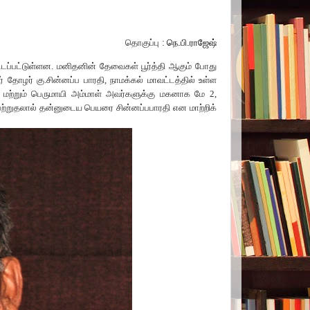
தொகுப்பு :
நெ
.
பி
.
ராஜேஷ்
ட்டப்பட்டுள்ளன. மனிதனின் தேவைகள் பூர்த்தி ஆகும் போது
் தோழர் கு.சின்னப்ப பாரதி
,
நாமக்கல்
மாவட்டத்தில் உள்ள
ன் மற்றும் பெருமாயி அம்மாள் அவர்களுக்கு மகனாக மே
2,
ன பற்றுதலால் தன்னுடைய பெயரை சின்னப்பபாரதி
என மாற்றிக்