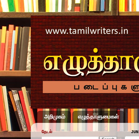
அறிமுகம்
எழுத்தாளுமைகள்
தேடல்
JUN