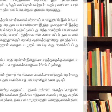
் படிக்கும் வாய்ப்புகள் பெற்றவர். வகுப்பு வாரியாக வாரம்
க்க நல்ல வாய்ப்பாக சிறுவயதிலேயே அமைந்தது.
ித்தார். சென்னையில் பச்சையப்பா கல்லூரியில் இன்டர்மீடியட்
த்தது. அவருடைய பேராசிரியராக
இருந்த மு.வரதராசன் இதற்கு
ியல் தொடர்பு ஏற்பட்டுவிட்டது. அந்த காலத்தில் விவசாயிகள்
ம்பு போராட்டத்திற்காக
650
கிலோ மீட்டர் நடைபயணம்
ருத்துக்களும்
தோன்ற ஆரம்பித்திருக்கிறது. தாழ்த்தப்பட்ட
தைதான் அவருடைய முதல் படைப்பு. அது பிரசுரிக்கப்பட்டது
னப்ப பாரதி அவர்கள் இன்றுவரை எழுத்துலகுக்கு அவருடைய
ேற்பட்ட மொழிகளில் மொழிபெயர்க்கப்பட்டுள்ளது.
ின் தினசரி சிரமங்களை வெளிக்கொணர்வதும் அவர்களது
அவருடைய ஒவ்வொரு படைப்புகளிலும் உணர முடியும்.
்டு எழுதப்பட்ட புதினம்
"
சங்கம்
".
பிரெஞ்சு மொழியில்
இல் சென்னை இலக்கிய சிந்தனை அமைப்பு விருது வழங்கி
வாழ்க்கை
,
நிலவுடமை சமுதாயத்தில் கொத்தடிமைகள் நிலை