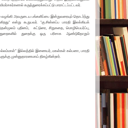
விமர்சகர்களால் கருத்துரைக்கப்பட்டு
பாராட்டப்பட்டவர்.
ம் வழங்கி அவருடைய பங்களிப்பை இன்றுவரையும் தொடர்ந்து
ுகிறது
"
என்று கூறுபவர்.
"
கு.சின்னப்ப பாரதி
இலக்கியக்
தன்மூலம் புதினம்
,
கட்டுரை
,
சிறுகதை
,
மொழிபெயர்ப்பு
,
 துறைகளில் துறைக்கு ஒரு பரிசாக ஆண்டுதோறும்
்லம்மாள்” இல்லத்தில் இணையர்
,
மகள்கள் கல்பனா
,
பாரதி
களுக்கு முன்னுதாரணமாய் திகழ்கின்றார்.