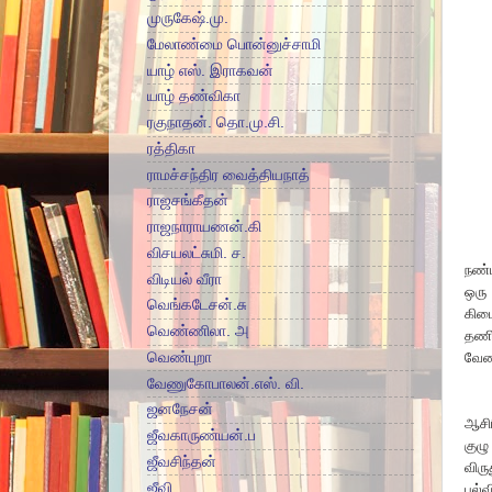
முருகேஷ்.மு.
மேலாண்மை பொன்னுச்சாமி
யாழ் எஸ். இராகவன்
யாழ் தண்விகா
ரகுநாதன். தொ.மு.சி.
ரத்திகா
ராமச்சந்திர வைத்தியநாத்
ராஜசங்கீதன்
ராஜநாராயணன்.கி
விசயலட்சுமி. ச.
நண்
விடியல் வீரா
ஒரு
வெங்கடேசன்.சு
கிடை
வெண்ணிலா. அ
தணி
வெண்புறா
வேண
வேணுகோபாலன்.எஸ். வி.
ஜனநேசன்
ஆசிர
ஜீவகாருண்யன்.ப
குழு
ஜீவசிந்தன்
விரு
ஜீவி
பல்வ