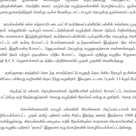
்திருக்கின்றன.
அவற்றில் உலகப் புகழ்பெற்ற எழுத்தாளர்களின் மொழிபெயர்ப்பு நூல்கள
ுறை நூலகத்திற்குச் சென்று படிக்க வேண்டிய கட்டாயமும் அவருக்கு நூல்களைப் படி
நாமக்கல்லில் உள்ள கந்தசாமி படையாட்சி உயர்நிலைப்பள்ளியில் பள்ளிக் கல்வியை முட
்தார். கல்லூரியில் படிக்கும் காலகட்டத்தில்தான் எழுத்தின் மீதான ஆர்வம் அதிகரி
கிய காரணமாக இருந்திருக்கிறார். உயர்நிலைப்பள்ளியில் படிக்கும்போதே அவருக்கு அரச
ட்டம்
,
வரி உயர்வு போராட்டம் போன்றவைகள் நடந்தவண்ணம் இருந்தன. நில உச்சவர
்றார். இதுபோன்ற போராட்ட அனுபவங்கள் அவருக்கு எழுதுவதற்கான எண்ணங்களும் க
ளின் நிலம் மற்றும் குடியுரிமை பற்றிய போராட்ட அனுபவம் குறித்து எழுதிய சிறுக
ஞர்
K.C.S.
அருணாச்சலம் நடத்திய பத்திரிகையில் முதன் முதலில் வெளிவந்தது.
ஏறக்குறைய சுதந்திரம் அடைந்த காலந்தொட்டு எழுதத் தொடங்கிய தோழர் கு.சின்
ளிப்பை பல்வேறு வழிகளில் தொடர்ந்து வருகிறார். இவருடைய படைப்புகள்
13
க்கும் ம
அடித்தட்டு மக்கள்
,
தொழிலாளர்கள் ஆகியோரின் வர்க்கப் போராட்டம்
,
அவர்கள
பாட்டுக்கு வழி தேடுவதும்தான் அவரது எழுத்தின் நோக்கம் என்று கூறுகிறார். அதை 
கொல்லிமலையில் வாழும் மக்களின் சிரமங்களை அடிப்படையாகக் கொண
பெயர்க்கப்பட்ட முதல் தமிழ் புதினம் என்ற சிறப்பு இதற்கு உணடு. இதற்காக
1986
வித்துள்ளது.
கிராமங்களில் மழையை எதிர் நோக்கியுள்ள சாதாரண விவசாயிகளின் 
த்து எழுதிய புதினம்
"
தாகம்
"
இதுவரை ஏழு மொழிகளில் மொழிபெயர்க்கப்பட்டுள்ளது.