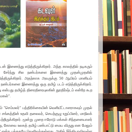
் இணைந்து எடுத்திருக்கிறார். அந்த காலத்தில் நடிகரும்
டன் சேர்ந்து சில நண்பர்களை இணைத்து முதன்முதலில்
திருக்கிறார். அதற்காக அவருக்கு
50
ஆயிரம் மானியம்
 நண்பர்களை இணைத்து ஒரு தமிழ் படம் எடுத்திருக்கிறார்.
ன்பது தமிழ்த் திரைதிரையுலகின் துரதிர்ஷ்டம் என்றே கூற
மைகள்
".
ம்
"
செம்மலர்
"
பத்திரிக்கையின் வெளியீட்டாளராகவும் முதல்
ள் சங்கத்தின் உதவி
தலைவர்
,
செயற்குழு
உறுப்பினர்
,
மாநிலக்
ற்றிருக்கிறார். மூன்று முறை ஈரோடு மக்கள் சிந்தனையாளர்
து
,
கோவை உலகத் தமிழ் பண்பாட்டு
மைய விருது என மேலும்
"
என்ற புத்தகமே வெளிவந்துள்ளது. அதில் இந்தியாவிலுள்ள