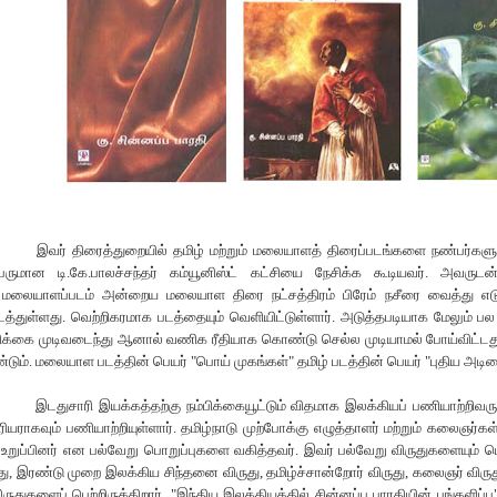
இவர் திரைத்துறையில் தமிழ் மற்றும் மலையாளத் திரைப்படங்களை நண்பர்களுடன
பருமான டி.கே.பாலச்சந்தர் கம்யூனிஸ்ட் கட்சியை நேசிக்க கூடியவர். அவரு
மலையாளப்படம் அன்றைய மலையாள திரை நட்சத்திரம் பிரேம் நசீரை வைத்து எடுத்
த்துள்ளது. வெற்றிகரமாக படத்தையும் வெளியிட்டுள்ளார். அடுத்தபடியாக மேலும் பல
க்கை முடிவடைந்து
ஆனால் வணிக ரீதியாக கொண்டு செல்ல முடியாமல் போய்விட்டது எ
்டும். மலையாள படத்தின் பெயர்
"
பொய் முகங்கள்
"
தமிழ் படத்தின் பெயர்
"
புதிய அடி
இடதுசாரி இயக்கத்தற்கு நம்பிக்கையூட்டும் விதமாக இலக்கியப் பணியாற்றிவரு
ியராகவும் பணியாற்றியுள்ளார். தமிழ்நாடு முற்போக்கு எழுத்தாளர் மற்றும் கலைஞர்க
 உறுப்பினர் என பல்வேறு பொறுப்புகளை வகித்தவர். இவர் பல்வேறு விருதுகளையும் பெ
து
,
இரண்டு முறை இலக்கிய சிந்தனை விருது
,
தமிழ்ச்சான்றோர் விருது
,
கலைஞர் விரு
ிருதுகளைப் பெற்றிருக்கிறார்.
"
இந்திய இலக்கியத்தில் சின்னப்ப பாரதியின் பங்களிப்பு