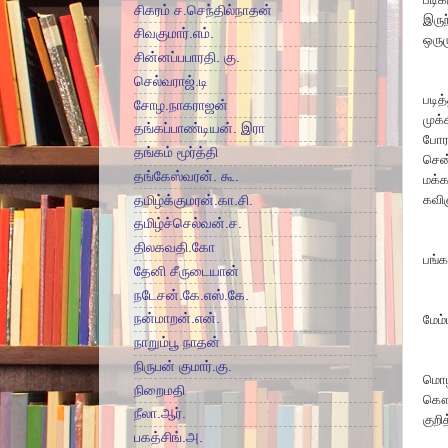
சிகரம் ச.செந்தில்நாதன்
இருந
சிவகுமார்.எம்.
ஒரும
சின்னப்பபாரதி. கு.
செல்வராஜ்.டி
படித
சோழ.நாகராஜன்
முக்
தங்கப்பாண்டியன். இரா
போரா
தங்கம் மூர்த்தி
சென
தங்கேஸ்வரன். கூ.
மக்க
கவி
தமிழ்க்குமரன்.கா.சி.
தமிழ்ச்செல்வன்.ச.
திலகவதி.கோ
பங்க
தேனி சீருடையான்
நடேசன்.கே.எஸ்.கே.
நன்மாறன்.என்.
மேம்
நாறும்பூ நாதன்
நிருபன் குமார்.கு.
மொழி
நிறைமதி
கௌர
நீலா.ஆர்.
குறி
பகத்சிங்.அ.