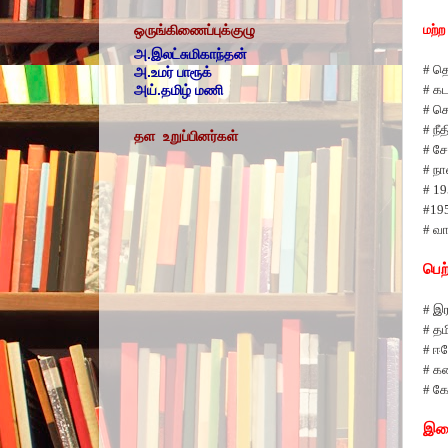
மற்ற
ஒருங்கிணைப்புக்குழு
அ.இலட்சுமிகாந்தன்
#
தெ
அ.உமர் பாரூக்
#
கட
அய்.தமிழ் மணி
#
சொ
#
நீ
தள உறுப்பினர்கள்
#
சே
#
நா
# 1
#19
#
வா
பெற
#
இர
#
தம
#
ஈர
#
கல
#
கோ
இண