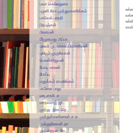
பவா செல்லதுரை
உள்ள
பழனி.சோ.முத்துமாணிக்கம்
வங்க
பாவெல் பாரதி
உள்ள
பிரபஞ்சன்
காவி
பிரளயன்
பீர்முகமது அப்பா.
புலவர் மு. பாலசுப்பிரமணியன்
புலியூர் முருகேசன்
பொன்விஜயன்
போடி மாலன்
போப்பு
மதுக்கூர் ராமலிங்கம்
மயிலை பாலு
மாடசாமி. ச
மாதவராஜ்.ஜா.
முத்து. இரா.தெ.
முத்துக்கண்ணன்.ச.க
முத்துநிலவன்.நா
முத்தையா. கே.