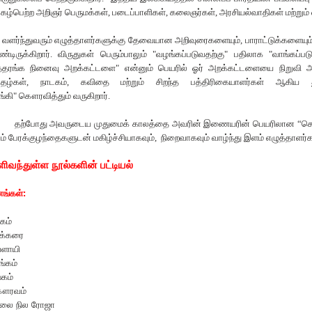
ுகழ்பெற்ற அறிஞர் பெருமக்கள்
,
படைப்பாளிகள்
,
கலைஞர்கள்
,
அரசியல்வாதிகள் மற்றும் 
வளர்ந்துவரும் எழுத்தாளர்களுக்கு தேவையான அறிவுரைகளையும்
,
பாராட்டுக்களையு
டிருக்கிறார். விருதுகள் பெரும்பாலும்
"
வழங்கப்படுவதற்கு
"
பதிலாக
"
வாங்கப்பட
த்தரங்க நினைவு அறக்கட்டளை
"
என்னும் பெயரில் ஓர் அறக்கட்டளையை நிறுவி அ
றிதழ்கள்
,
நாடகம்
,
கவிதை மற்றும் சிறந்த பத்திரிகையாளர்கள் ஆகிய
்கி
"
கௌரவித்தும்
வருகிறார்.
தற்போது அவருடைய முதுமைக் காலத்தை அவரின் இணையரின் பெயரிலான “செல
ும் பேரக்குழந்தைகளுடன் மகிழ்ச்சியாகவும்
,
நிறைவாகவும் வாழ்ந்து இளம் எழுத்தாளர்
ிவந்துள்ள நூல்களின் பட்டியல்
னங்கள்:
கம்
்க்கரை
ளாயி
ங்கம்
்கம்
ௌரவம்
ாலை நில ரோஜா