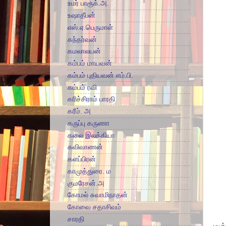
உமர் பாரூக்.அ.
உஷாதீபன்
எஸ்.ஏ.பெருமாள்
கந்தர்வன்
கமலாலயன்
கம்பம் மாயவன்
கம்பம் புதியவன் எம்.பி.
கம்பம் ரவி
கரிச்சிராம் பாரதி
கரீம். அ
கருப்பு கருணா
கலை இலக்கியா
கவிவாணன்
களப்பிரன்
காமுத்துரை. ம
குமரேசன்.அ
கோமல் சுவாமிநாதன்
கோவை சதாசிவம்
சாரதி
படி