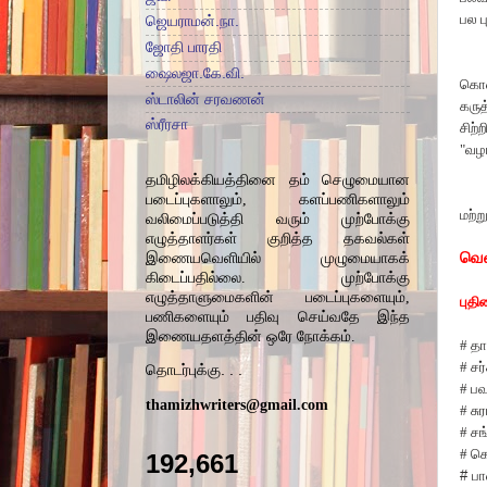
பல ப
ஜெயராமன்.நா.
ஜோதி பாரதி
ஷைலஜா.கே.வி.
கொண்
ஸ்டாலின் சரவணன்
கரு
ஸ்ரீரசா
சிற்
"
வழங
தமிழிலக்கியத்தி
னை
தம் செழுமையான
படைப்புகளாலும், களப்பணிகளாலும்
மற்ற
வலிமைப்படுத்தி வரும் முற்போக்கு
எழுத்தாளர்கள் குறித்த தகவல்கள்
வெள
இணையவெளியில் முழுமையாகக்
கிடைப்பதில்லை. முற்போக்கு
எழுத்தாளுமைகளின் படைப்புகளையும்
,
புதி
பணிகளையும் பதிவு செய்வதே இந்த
இணையதளத்தின் ஒரே நோக்கம்.
#
தா
#
சர
தொடர்புக்கு. . .
#
பவ
thamizhwriters@gmail.com
#
சுர
#
சங
#
க
192,661
# ப