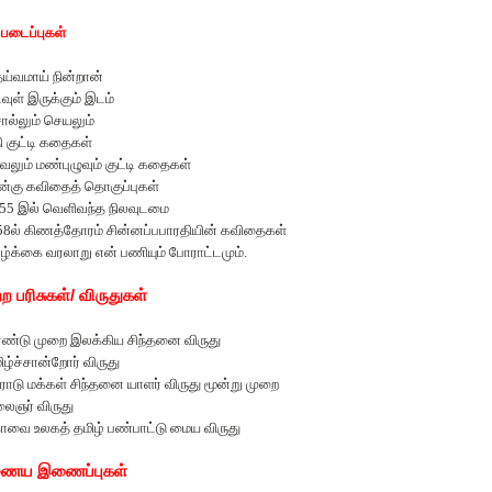
 படைப்புகள்
ய்வமாய் நின்றான்
வுள் இருக்கும் இடம்
ல்லும் செயலும்
தி குட்டி கதைகள்
வலும் மண்புழுவும் குட்டி கதைகள்
ன்கு கவிதைத் தொகுப்புகள்
955
இல் வெளிவந்த நிலவுடமை
58
ல் கிணத்தோரம் சின்னப்ப
பாரதியின் கவிதைகள்
ழ்க்கை வரலாறு என் பணியும் போராட்டமும்.
்ற பரிசுகள்/ விருதுகள்
ண்டு முறை இலக்கிய சிந்தனை விருது
ிழ்ச்சான்றோர் விருது
ோடு மக்கள் சிந்தனை யாளர் விருது மூன்று முறை
ைஞர் விருது
வை உலகத் தமிழ் பண்பாட்டு மைய விருது
ைய இணைப்புகள்