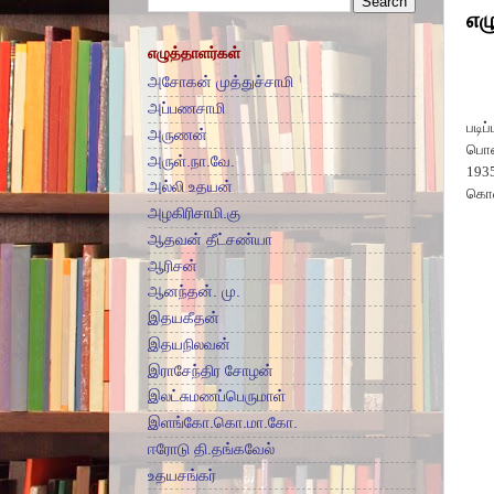
எழ
எழுத்தாளர்கள்
அசோகன் முத்துச்சாமி
அப்பணசாமி
படிப
அருணன்
பொன
அருள்.நா.வே.
193
அல்லி உதயன்
கொண
அழகிரிசாமி.கு
ஆதவன் தீட்சண்யா
ஆரிசன்
ஆனந்தன். மு.
இதயகீதன்
இதயநிலவன்
இராசேந்திர சோழன்
இலட்சுமணப்பெருமாள்
இளங்கோ.கொ.மா.கோ.
ஈரோடு தி.தங்கவேல்
உதயசங்கர்