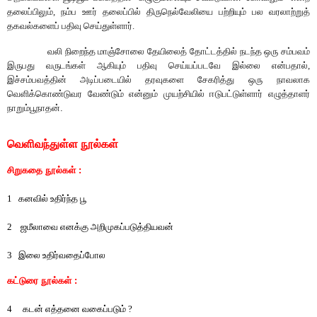
தலைப்பி
லு
ம், நம்ப ஊர் தலைப்பில் திருநெல்வேலியை பற்றியும் பல வரலாற்
றுத்
தகவ
ல்களைப்
பதிவு செய்துள்ளார்.
வலி நிறைந்த மாஞ்சோலை
தேயிலைத்
தோட்டத்தில் நடந்த ஒரு சம்பவம்
இருபது
வருடங்கள் ஆகியும் பதிவு செய்யப்படவே இல்லை என்பதால்,
இச்சம்பவத்தின்
அடிப்படையில் தரவுகளை
சேகரித்து ஒரு நாவலாக
வெளிக்கொண்டுவர வேண்டும் என்னும் முயற்சியில் ஈடுபட்டுள்ளார் எழுத்தாளர்
நாறும்பூநாதன்.
வெளிவந்துள்ள நூல்கள்
சிறுகதை நூல்கள்
:
1
கனவில்
உதிர்ந்த
பூ
2
ஜமீலாவை
எனக்கு
அறிமுகப்படுத்தியவன்
3
இலை உதிர்வதைப்போல
கட்டுரை நூல்கள்
:
4
கடன்
எத்தனை
வகைப்படும்
?