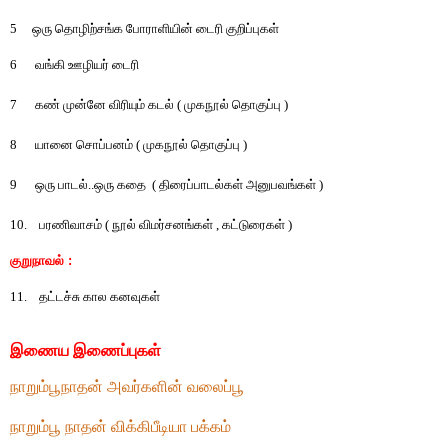
5
ஒரு
தொழிற்சங்க
போராளியின்
டைரி
குறிப்புகள்
6
வங்கி ஊழியர் டைரி
7
கண்
முன்னே
விரியும்
கடல்
(
முகநூல்
தொகுப்பு
)
8
யானை
சொப்பனம்
(
முகநூல்
தொகுப்பு
)
9
ஒரு
பாடல்
..
ஒரு
கதை
(
திரைப்பாடல்கள்
அனுபவங்கள்
)
10.
பரணிவாசம்
(
நூல்
விமர்சனங்கள்
,
கட்டுரைகள்
)
குறுநாவல்
:
11.
தட்டச்சு கால கனவுகள்
இணைய இணைப்புகள்
நாறும்பூநாதன் அவர்களின் வலைப்பூ
நாறும்பூ நாதன் விக்கிபீடியா பக்கம்