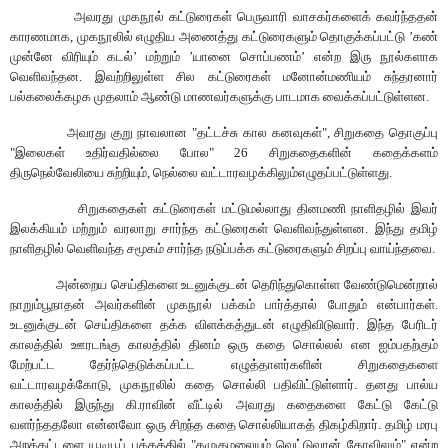
அவரது முகநூல் கட்டுரைகள் பெருவாரி வாசகர்களை
க்
கவர்ந்ததன்
காரணமாக, முகநூலில் எழுதிய அணைத்து கட்டுரைகளும் தொகுக்கப்பட்டு
’
கண்
முன்னே விரியும் கடல்
’
மற்றும்
’
யானை சொப்பணம்
’ என்ற
இரு நூல்களாக
வெளிவந்தன.
இவற்றிலுள்ள
சில கட்டுரைகள் மனோன்மணியம் சுந்தரனார்
பல்கலைக்கழக முதலாம் ஆண்டு மாணவர்களுக்கு பாடமாக வைக்கப்பட்டுள்ள
ன
.
அவரது குறு நாவலான "தட்டச்சு கால கனவுகள்"
,
சிறுகதை தொகுப்பு
"இலைகள் உதிர்வதில்லை போல" 26 சிறுகதைக
ளின் கதைக்களம்
திருநெல்வேலியை சுற்றி
யும், நெல்லை
வட்டாரவழக்
கிலும்
எழுதப்பட்டுள்ளது.
சிறுகதைகள் கட்டுரைகள் மட்டுமல்லாது தினமணி நாளிதழில் இவர்
இலக்கியம் மற்றும் வரலாறு சார்ந்த கட்டுரைகள் வெளிவந்துள்ள
ன
. இந்து தமிழ்
நாளிதழில் வெளிவந்த சமூகம் சார்ந்த நடுப்பக்க கட்டுரைகளும் சிறப்பு வாய்ந்த
வை
.
அன்றைய செய்திகளை உடனுக்குடன் தெரிந்துகொள்ள வேண்டுமென்றால்
நாறும்பூநாதன் அவர்களின் முகநூல் பக்கம் பார்த்தால் போதும் என்பார்கள்.
உடனுக்குடன் செய்திகளை தக்க விளக்கத்துடன் எழுதிவிடுவார். இந்த பேரிடர்
காலத்தில் ஊரடங்கு காலத்தில் தினம் ஒரு கதை சொல்லல் என
ஐம்பதற்
கும்
மேற்பட்ட தேர்ந்தெடுக்கப்பட்ட எழுத்தாளர்களின் சிறுகதைகளை
வட்டாரவழக்கோடு, முகநூலில் கதை சொல்லி பதிவிட்டுள்ளார். தனது பால்ய
காலத்தில் இருந்து
கி
.ராவின் வீட்டில் அவரது கதைகளை கேட்டு கேட்டு
வளர்ந்ததலோ என்னவோ ஒரு சிறந்த கதை சொல்லியாக
த்
திகழ்கிறார். தமிழ் மரபு
அறக்கட்டளை யூடியூப் பக்கத்தில் "கழுகுமலையும் வெட்டுவான் கோவிலும்" என்ற