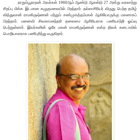
நாறும்பூநாதன் அவர்கள் 1960ஆம் ஆண்டு ஆகஸ்டு 27 அன்று வரலாற்று
சிறப்பு மிக்க இடமான கழுகுமலையில் பிறந்தார். நல்லாசிரியர் விருது பெற்ற தமிழ்
வித்துவான் ராமகிருஷ்ணன் மற்றும் சண்முகத்
த
ம்மாள் ஆகியோருக்கு மகனாக
ப்
பிறந்தார். மனைவி சிவகாமசுந்தரி தலைமை ஆசிரியராக பணியாற்றி ஓய்வு
பெற்றுள்ளார். இ
வர்களின்
ஒரே மகன் ராமகிருஷ்ணன் என்ற திலக் கனடாவில்
பொறியாளராக பணிபுரிந்து வருகிறார்.