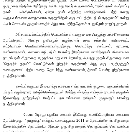
ரசித்து படித்த எழுத்தாளர்களுள் ஒருவர் மேலாண்மை பொன்னுச்சாமி. அவரை
ஒருமுறை சந்திக்க நேர்ந்தது. அப்போது அவர் கூறுகையில், "தம்பி நான் அஞ்சாப்பு
தான்
படிச்சிருக்கேன், ஏதோ நான் சந்தித்த மனிதர்களைப் பற்றி எனது
அனுபவங்களை கதைகளாக எழுதுகிறேன் ஒரு கட்டத்தில் நீயும் எழுதலாம்" என்று
அவர் சொல்லியது
த
ன் மனதில் ஆழமாக பதிந்த
தெனக் கூறுகிறார்
நாறும்பூநாதன்.
அந்த காலக்கட்டத்தில் மொட்டுக்கள் என்னும் கையெழுத்து பத்திரிகையை
ஆரம்பித்தார். அவரது ஓவியமும் எழுத்தாளர் உதய சங்கரின் கவிதையும்,
கட்டுரையும் வெளியாகி
க்
கொண்டிருந்தது. தொடர்ந்து செம்மலர், தாமரை,
கண்ணதாசன், கணையாழி, தீபம் போன்ற இதழ்களை வாசித்ததன் விளைவாக
நாமும் ஏன் சிறுகதை எழுதக்கூடாது என தோன்ற, அவரது முதல் சிறுகதையான
"தொழில் தர்மம்" மொட்டுக்கள் இதழில் எழுதினார். அது ஒரு முடிதிருத்தும்
கலைஞனை
ப்
பற்றிய கதை. தொடர்ந்து எண்ணங்கள், த்வனி போன்ற இதழ்களை
நடத்தியுள்ளார்.
நண்பர்களுடன் இணைந்து தர்சனா என்ற நாடகக் குழுவை உருவாக்கினார்
மற்றும் எழுத்தாளர் தமிழ்ச்செல்வனுடன் சேர்ந்து ஸ்ருஷ்டி என்னும் நாடகக் குழுவில்
இணைந்து நூற்றுக்கும் மேற்பட்ட நாடகங்களை தமிழகம் முழுவதும் சென்று
நடத்தியுள்ளார்.
பேனா பிடித்து பழகிய கைகள் இப்போது கணிப்பொறியை கையாள
ஆரம்பித்தது. " நாறும்பூ" என்னும் வலைப்பூவை 2011 ல் தொடங்கினார். சிறுகதை
இலக்கியத்தில் தொடங்கிய ஆர்வம் ஒரு சிறுகதைத் தொகுப்பைக் கொண்டுவர