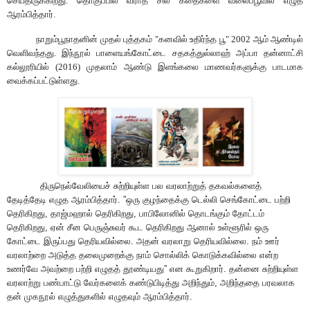
செய்திருக்கிறது. தொகுப்பில் வராத சில கதைகளை வலைப்பூவில் எழுத
ஆரம்பித்தார்.
நாறும்பூநாதனின் முதல் புத்தகம் "கனவில் உதிர்ந்த பூ" 2002
ஆம் ஆண்டி
ல்
வெளிவந்தது.
இந்நூல்
பாளையங்கோட்டை சதகத்துல்லாஹ் அப்பா தன்னாட்சி
கல்லூரியில் (2016) முதலாம் ஆண்டு இளங்கலை மாணவர்களுக்கு பாடமாக
வைக்கப்பட்டுள்ளது.
திருநெல்வேலியை
ச்
சுற்றியுள்ள பல வரலாற்றுத் தகவ
ல்களைத்
தேடித்தேடி எழுத ஆரம்பித்தார்.
”
ஒரு குழந்தைக்கு டெல்லி செங்கோட்டை பற்றி
தெரிகிறது, தாஜ்மஹால் தெரிகிறது, பாபிலோனில் தொடங்கும் தோட்டம்
தெரிகிறது, ஏன் சீன பெருஞ்சுவர் கூட தெரிகிறது ஆனால் உள்ளூரில் ஒரு
கோட்டை இருப்பது தெரியவில்லை. அதன் வரலாறு தெரியவில்லை. நம் ஊர்
வரலாற்றை அடுத்த தலைமுறைக்கு நாம் சொல்லிக் கொ
டு
க்கவில்லை என்ற
உணர்வே அவற்றை பற்றி எழுத
த்
தூண்டியது
”
என கூறுகிறார். தன்னை சுற்றியுள்ள
வரலாற்று பண்பாட்டு வேர்களை
க்
கண்டுபிடித்து அறிந்தும், அறிந்ததை பரவலாக
தன் முகநூல் எழுத்துகளில் எழுதவும் ஆரம்பித்தார்.