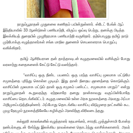
நாறும்
பூ
நாதன் முதுகலை கணிதம்
பயின்று
ள்ளார். ஸ்டேட் பேங்க் ஆப்
இந்தியாவில் 33 ஆண்டுகள் பணியாற்றி
,
விருப்ப ஒய்வு பெற்று
,
தனக்கு பிடித்த
இலக்கிய
த்
துறையில் முழுநேரமாக பணியாற்றி வருகிறார். தற்பொழுது தமிழ் நாடு
முற்போக்கு எழுத்தாளர்கள் சங்க மாநில துணை
ச்
செயலாளராக பொறுப்பு
வகிக்கிறார்.
தமிழ் ஆசிரியரான தன் தாத்தாவுடன் கழுகுமலையில் வசிக்கும் போது
வரலாற்று கதைகளை
க்
கேட்டு கேட்டு வளர்ந்தார்.
”
வாசிப்பு ஒரு நீண்ட பயணம். ஒரு பரந்த வாசிப்பு மூலமாக மட்டுமே
சமூகத்தை புரிந்து கொள்ள முடியும். இது தான் நிறைய ஞானத்தை கொடுக்கும்.
வாசிப்பின் மூலமாக மட்டும் தான் ஒரு சமூகம் பண்பட்ட சமூகமாக மாறும்
”
என்று
நாறும்பூநாதன் கூறுவதற்கு ஏற்றவாறே தனது நான்காவது
வகுப்பி
ன்போதே
வாசிப்பை தொடங்கிவிட்டர். கழுகு மலையில் உள்ள அரசு நூலகத்தை அவரது அப்பா
அறிமுகப்படுத்தியுள்ளார். அ
ப்போது
தொடங்கிய வாசிப்பு விடுமுறை நாட்களில்
கூட
முழு நேரமும் நூலகத்திலேயே கழி
க்கும் அளவிற்கு விரிவடைந்தது
.
கல்லூரி காலங்களில் எழுத்தாளர் உதயசங்கர், சாரதி, முத்துச்சாமி போன்ற
நண்பர்களுடன் சேர்ந்து இலக்கிய
நா
வல்களை தொடர்ந்து வாசிக்கலானார்.
அவர்