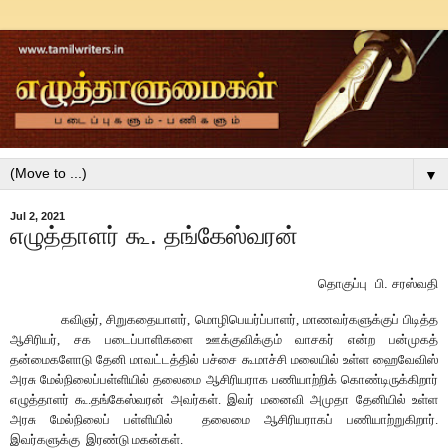
▼
Jul 2, 2021
எழுத்தாளர் கூ. தங்கேஸ்வரன்
தொகுப்பு
பி
.
சரஸ்வதி
கவிஞர், சிறுகதையாளர், மொழிபெயர்ப்பாளர், மாணவர்களுக்குப் பிடித்த
ஆசிரியர், சக படைப்பாளிகளை ஊக்குவிக்கும் வாசகர்
எ
ன்ற
பன்முகத்
தன்மைகளோடு
தேனி
மாவட்டத்தில்
பச்சை
கூமாச்சி
மலையில்
உள்ள
ஹைவேவிஸ்
அரசு
மேல்நிலைப்பள்ளியில்
தலைமை
ஆசிரியராக
பணியாற்றிக்
கொண்டிருக்கிறார்
எழுத்தாளர்
கூ
.
தங்கேஸ்வரன்
அவர்கள்
.
இவர்
மனைவி
அமுதா
தேனியில்
உள்ள
அரசு
மேல்நிலைப்
பள்ளியில்
தலைமை
ஆசிரியராகப்
பணியாற்றுகிறார்
.
இவர்களுக்கு
இரண்டு
மகன்கள்
.