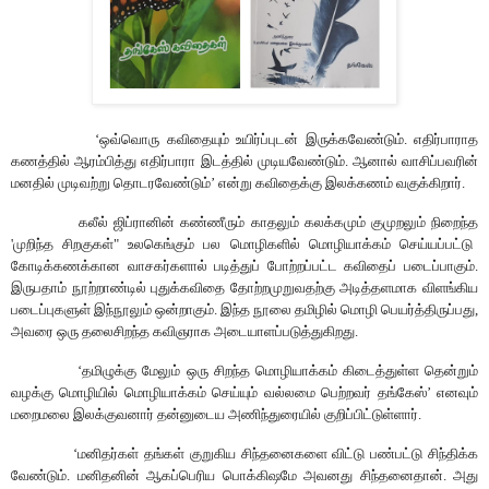
‘
ஒவ்வொரு
கவிதையும்
உயிர்ப்புடன்
இருக்கவேண்டும்
.
எதிர்பாராத
கணத்தில்
ஆரம்பித்து
எதிர்பாரா
இடத்தில்
முடியவேண்டும்
.
ஆனால்
வாசிப்பவரின்
மனதில்
முடிவற்று
தொடரவேண்டும்
’
என்று
கவிதைக்கு
இலக்கணம்
வகுக்கிறார்
.
கலீல்
ஜிப்ரானின்
கண்ணீரும்
காதலும்
கலக்கமும்
குமுறலும்
நிறைந்த
'
முறிந்த
சிறகுகள்
"
உலகெங்கும்
பல
மொழிகளில்
மொழியாக்கம்
செய்யப்பட்டு
கோடிக்கணக்கான
வாசகர்களால்
படித்துப்
போற்றப்பட்ட
கவிதைப்
படைப்பாகும்
.
இருபதாம்
நூற்றாண்டில்
புதுக்கவிதை
தோற்றமுறுவதற்கு
அடித்தளமாக
விளங்கிய
படைப்புகளுள்
இந்நூலும்
ஒன்றாகும்
.
இந்த
நூலை
தமிழில்
மொழி
பெயர்த்திருப்பது
,
அவரை
ஒரு
தலைசிறந்த
கவிஞராக
அடையாளப்படுத்துகிறது
.
‘
தமிழுக்கு
மேலும்
ஒரு
சிறந்த
மொழியாக்கம்
கிடைத்துள்ள
தென்றும்
வழக்கு
மொழியில்
மொழியாக்கம்
செய்யும்
வல்லமை
பெற்றவர்
தங்
கே
ஸ்
’
எனவும்
மறைமலை
இலக்குவனார்
தன்னுடைய
அணிந்துரையில்
குறிப்பிட்டுள்ளார்
.
‘
மனிதர்கள்
தங்கள்
குறுகிய
சிந்தனைகளை
விட்டு
பண்பட்டு
சிந்திக்க
வேண்டும்
.
மனிதனின்
ஆகப்பெரிய
பொக்கிஷமே
அவனது
சிந்தனைதான்
.
அது