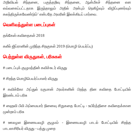
அறிவியல்
சிந்தனை
,
பகுத்தறிவு
சிந்தனை
,
ஆன்மீகச்
சிந்தனை
என
எவ்வகைப்பட்டதாக
இருந்தாலும்
அதில்
அன்பும்
நெகிழ்வும்
விழிப்புணர்வும்
கலந்திருக்கவேண்டும்
’
என்பதே
அவரின்
இலக்கியப்
பார்வை
.
வெளிவந்துள்ள
படைப்புகள்
தங்கேஸ்
கவிதைகள்
2018
கலீல்
ஜிப்ரானின்
முறிந்த
சிறகுகள்
2019 (
மொழி
பெயர்ப்பு
)
பெற்றுள்ள
விருதுகள்
, பரிசுகள்
#
படைப்புக்
குழுமத்தின்
கவிச்சுடர்
விருது
#
சிறந்த
மொழிபெயர்ப்பாளர்
விருது
#
கவிக்கோ
அப்துல்
ரகுமான்
அவர்களின்
பிறந்த
தின
கவிதை
போட்டியில்
இரண்டாம்
பரிசு
#
ஹைவி
பீவி
அம்மையார்
நினைவு
சிறுகதை
போட்டி
-
உயிர்த்திசை
கவிதைக்கான
மூன்றாம்
பரிசு
#
ஊலழள
இணையவழி
குழுமம்
-
இணையவழி
பாடல்
போட்டியில்
சிறந்த
பாடலாசிரியர்
விருது
-
பத்து
முறை