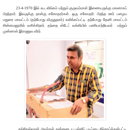
23-4-1970 இ
ல்
கூடலிங்கம்
மற்றும்
குருவம்மாள்
இணையருக்கு
மகனாகப்
பிறந்தார்
.
இவருக்கு
நான்கு
சகோதரர்கள்
.
ஒரு
சகோதரி
.
பிறந்த
ஊர்
பழைய
மதுரை
மாவட்டம்
(
தற்போது
விருதுநகர்
)
கலிங்கப்பட்டி
.
தற்போது
தேனி
மாவட்டம்
சின்னமனூரில்
வசிக்கிறார்
.
தந்தை
ஸ்டேட்
வங்கியில்
பணியாற்றியவர்
மற்றும்
முன்னாள்
இராணுவ
வீரர்
.
தங்கேஸ்வரன்
அவர்கள்
தன்னுடைய
பள்ளிப்
படிப்பை
சீல்நாய்க்கன்பட்டி
,