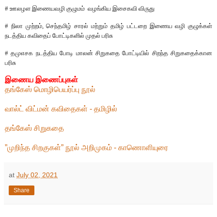
#
ஊலழள
இணையவழி
குழுமம்
வழங்கிய
இசைகவி
விருது
#
நிலா
முற்றம்
,
செந்தமிழ்
சாரல்
மற்றும்
தமிழ்
பட்டறை
இணைய
வழி
குழுக்கள்
நடத்திய
கவிதைப்
போட்டிகளில்
முதல்
பரிசு
#
தமுஎசக
நடத்திய
போடி
மாலன்
சிறுகதை
போட்டியில்
சிறந்த
சிறுகதைக்கான
பரிசு
இணைய
இணைப்புகள்
தங்கேஸ் மொழிபெயர்ப்பு நூல்
வால்ட் விட்மன் கவிதைகள் - தமிழில்
தங்கேஸ் சிறுகதை
”முறிந்த சிறகுகள்” நூல் அறிமுகம் - காணொளியுரை
at
July 02, 2021
Share