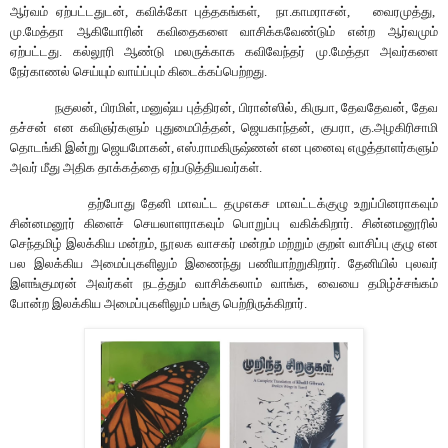
ஆர்வம்
ஏற்பட்டதுடன்
,
கவிக்கோ
புத்தகங்கள்
,
நா
.
காமராசன்
,
வைரமுத்து
,
மு
.
மேத்தா
ஆகியோரின்
கவிதைகளை
வாசிக்கவேண்டும்
என்ற
ஆர்வமும்
ஏற்பட்டது
.
கல்லூரி
ஆண்டு
மலருக்காக
கவிவேந்தர்
மு
.
மேத்தா
அவர்களை
நேர்காணல்
செய்யும்
வாய்ப்பும்
கிடைக்கப்பெற்றது
.
நகுலன்
,
பிரமிள்
,
மனுஷ்ய
புத்திரன்
,
பிரான்ஸில்
,
கிருபா
,
தேவதேவன்
,
தேவ
தச்சன்
என
கவிஞர்களும்
புதுமைபித்தன்
,
ஜெயகாந்தன்
,
குபரா
,
கு
.
அழகிரிசாமி
தொடங்கி
இன்று
ஜெயமோகன்
,
எஸ்
.
ராமகிருஷ்ணன்
என
புனைவு
எழுத்தாளர்களும்
அவர் மீது
அதிக
தாக்கத்தை
ஏற்படுத்தியவர்கள்
.
தற்போது
தேனி
மாவட்ட
தமுஎகச
மாவட்டக்குழு
உறுப்பினராகவும்
சின்னமனூர்
கிளைச்
செயலாளராகவும்
பொறுப்பு
வகிக்கிறார்
.
சின்னமனூரில்
செந்தமிழ்
இலக்கிய
மன்றம்
,
நூலக
வாசகர்
மன்றம்
மற்றும்
குறள்
வாசிப்பு
குழு
என
பல
இலக்கிய
அமைப்புகளிலும்
இணைந்து
பணியாற்றுகிறார்
.
தேனியில்
புலவர்
இளங்குமரன்
அவர்கள்
நடத்தும்
வாசிக்கலாம்
வாங்க
,
வை
யை
தமிழ்ச்சங்கம்
போன்ற
இலக்கிய
அமைப்புகளிலும்
பங்கு
பெற்றிருக்கிறார்
.