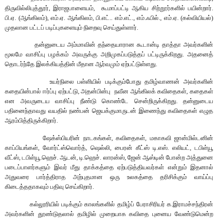
திருவில்லிபுத்தூர்
,
இராஜபாளையம்
,
கூமாப்பட்டி
ஆகிய
சிற்றூர்களில்
பயின்றார்
.
பி
.
ஏ
. (
ஆங்கிலம்
),
எம்
.
ஏ
.
ஆங்கிலம்
,
பி
.
எட்
..
எம்
.
எட்
.,
எம்
.
ஃபில்
.,
எம்
.
ஏ
. (
கல்வியியல்
)
முதலான
பட்டப்
படிப்புகளையும்
நிறைவு செய்
துள்ளார்
.
தன்னுடைய
அம்மாவின்
தந்தையாரான
கூடான்டி
தாத்தா
அவர்களின்
மூலமே
வாசிப்பு
பழக்கம்
அவருக்கு
அறிமுகப்படுத்தப்
பட்டிருக்கிறது
.
அதனைத்
தொடர்ந்தே
இலக்கியத்தின்
மீதான
ஆர்வமும்
ஏற்பட்டுள்ளது
.
உயர்நிலை
பள்ளியில்
படிக்கும்போது
தமிழ்வாணன்
அவர்களின்
கதையின்பால்
ஈர்ப்பு
ஏற்பட்டு
,
அதன்பின்பு
நவீன
ஆங்கில
க்
கவிதைகள்
,
கதைகள்
என
அவருடைய
வாசிப்பு
நீண்டு
கொண்டே
சென்றிருக்கிறது
.
தன்னுடைய
பதினைந்தாவது
வயதில்
நண்பன்
ஜெயக்குமாருடன்
இணைந்து
கவிதைகள்
எழுத
ஆரம்பித்திருக்கிறார்
.
ஷேக்ஸ்பியரின்
நாடகங்கள்
,
கவிதைகள்
,
மகாகவி
ஜான்மில்டனின்
காப்பியங்கள்
,
வோர்ட்ஸ்வொர்த்
,
ஷெல்லி
,
பைரன்
கீட்ஸ்
டி
.
எஸ்
.
எலியட்
,
டபிள்யூ
வீட்ஸ்
,
டபிள்யூ
.
ஹெச்
.
ஆடன்
,
டி
.
ஹெச்
.
லாரன்ஸ்
,
ஜேன்
ஆஸ்டின்
போன்ற
அத்துனை
படைப்பாளர்களும்
இவர்
மீது
தாக்கத்தை
ஏற்படுத்தியவர்கள்
என்றும்
இதனால்
அதுவரை
பார்த்திராத
அற்புதமான
ஒரு
உலகத்தை
தரிசிக்கும்
வாய்ப்பு
கிடைத்ததாகவும்
பதிவு
செய்கிறார்
.
கல்லூரியில்
படிக்கும்
காலங்களில்
தமிழ்ப்
பேராசிரியர்
க
.
இராமச்சந்திரன்
அவர்களின்
தூண்டுதலால்
தமிழில்
முறையாக
கவிதை
புனைய
வேண்டுமென்ற